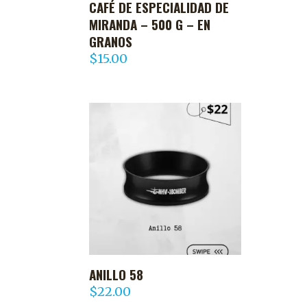
CAFÉ DE ESPECIALIDAD DE
AGREGAR AL CARRITO
MIRANDA – 500 G – EN
GRANOS
$
15.00
ANILLO 58
AGREGAR AL CARRITO
$
22.00