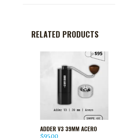
RELATED PRODUCTS
ADDER V3 39MM ACERO
AGREGAR AL CARRITO
$
95.00