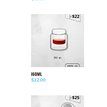
I60ML
AGREGAR AL CARRITO
$
22.00