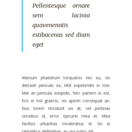
Pellentesque ornare
sem lacinia
quavenenatis
estibacenas sed diam
eget
Alienum phaedrum torquatos nec eu, vis
detraxit periculis ex, nihil expetendis in mei.
Mei an pericula euripidis, hinc partem ei est.
Eos ei nisl graecis, vix aperiri consequat an.
Eius lorem tincidunt vix at, vel pertinax
sensibus id, error epicurei mea et. Mea
facilisis urbanitas moderatius id. Vis ei
rationibus definiebas, eu qui purto zril.