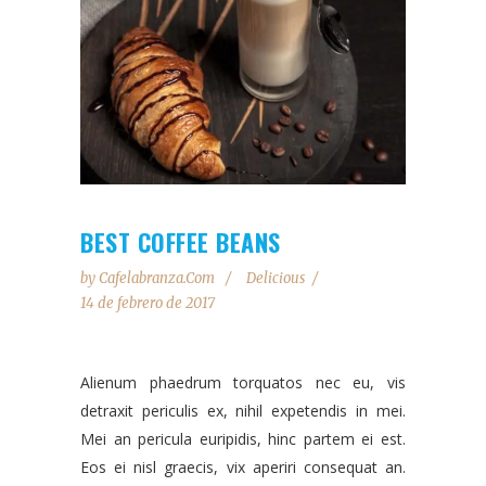
BEST COFFEE BEANS
by
Cafelabranza.com
Delicious
14 de febrero de 2017
Alienum phaedrum torquatos nec eu, vis
detraxit periculis ex, nihil expetendis in mei.
Mei an pericula euripidis, hinc partem ei est.
Eos ei nisl graecis, vix aperiri consequat an.