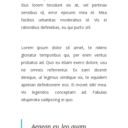
Eius lorem tincidunt vix at, vel pertinax
sensibus id, error epicurei mea et. Mea
facilisis urbanitas moderatius id. Vis ei
rationibus definiebas, eu qui purto zril.
Lorem ipsum dolor sit amet, te ridens
gloriatur temporibus qui, per enim veritus
probatus ad. Quo eu etiam exerci dolore, usu
ne omnes referrentur. Ex eam diceret
denique, ut legimus similique vix, te equidem
apeirian definitionem eos. Ei movet elitr mea.
Vis legendos conceptam ad. Fabulas
vituperata sadipscing ei quo.
Aenean eu leo quam.