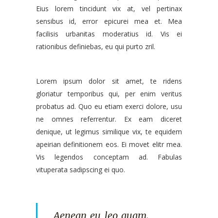
Eius lorem tincidunt vix at, vel pertinax
sensibus id, error epicurei mea et. Mea
facilisis urbanitas moderatius id. Vis ei
rationibus definiebas, eu qui purto zril.
Lorem ipsum dolor sit amet, te ridens
gloriatur temporibus qui, per enim veritus
probatus ad. Quo eu etiam exerci dolore, usu
ne omnes referrentur. Ex eam diceret
denique, ut legimus similique vix, te equidem
apeirian definitionem eos. Ei movet elitr mea.
Vis legendos conceptam ad. Fabulas
vituperata sadipscing ei quo.
Aenean eu leo quam.