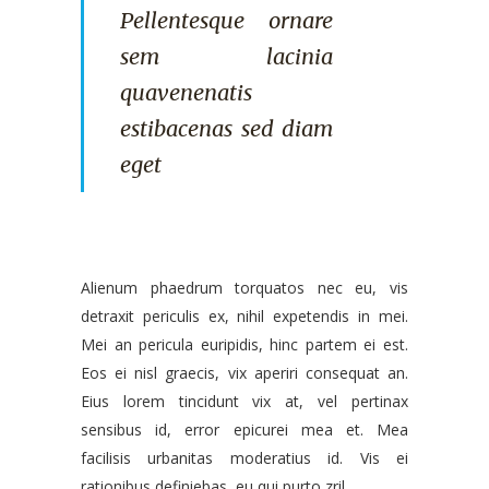
Pellentesque ornare
sem lacinia
quavenenatis
estibacenas sed diam
eget
Alienum phaedrum torquatos nec eu, vis
detraxit periculis ex, nihil expetendis in mei.
Mei an pericula euripidis, hinc partem ei est.
Eos ei nisl graecis, vix aperiri consequat an.
Eius lorem tincidunt vix at, vel pertinax
sensibus id, error epicurei mea et. Mea
facilisis urbanitas moderatius id. Vis ei
rationibus definiebas, eu qui purto zril.