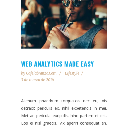
WEB ANALYTICS MADE EASY
by
Cafelabranza.com
Lifestyle
3 de marzo de 2016
Alienum phaedrum torquatos nec eu, vis
detraxit periculis ex, nihil expetendis in mei.
Mei an pericula euripidis, hinc partem ei est.
Eos ei nisl graecis, vix aperiri consequat an.