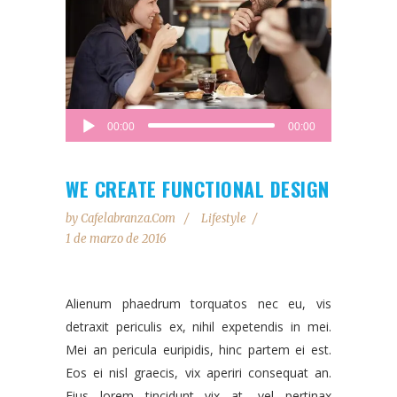
Reproductor
00:00
00:00
de
audio
WE CREATE FUNCTIONAL DESIGN
by
Cafelabranza.com
Lifestyle
1 de marzo de 2016
Alienum phaedrum torquatos nec eu, vis
detraxit periculis ex, nihil expetendis in mei.
Mei an pericula euripidis, hinc partem ei est.
Eos ei nisl graecis, vix aperiri consequat an.
Eius lorem tincidunt vix at, vel pertinax